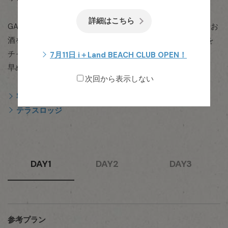
詳細はこちら
GARDEN SHOPは25:00まで開いているので、少しお菓子やお
酒を買ってお部屋で夫婦の語らいの時間も。明日は、元気を
チャージした子どもたちが早くから起きることを予想して、
7月11日 i＋Land BEACH CLUB OPEN！
早めにベッドへ。
次回から表示しない
客室
テラスロッジ
DAY1
DAY2
DAY3
参考プラン