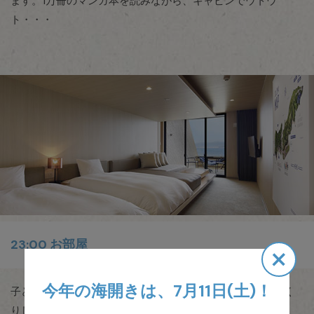
ます。1万冊のマンガ本を読みながら、キャビンでウトウ
ト・・・
×
23:00 お部屋
今年の海開きは、7月11日(土)！
子どもたちもウトウトしてきたので、お部屋に戻ってゆっく
りしよう。