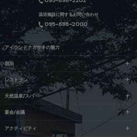
095-898-2202
温浴施設に関するお問い合わせ
095-898-2000
アイランドナガサキの魅力
宿泊
レストラン
天然温泉/スパ
宴会/会議
アクティビティ