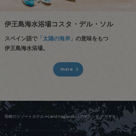
伊王島海水浴場コスタ・デル・ソル
スペイン語で
「太陽の海岸」
の意味をもつ
伊王島海水浴場。
more
長崎のリゾートホテル i+Land nagasaki（アイランド ナガサキ）