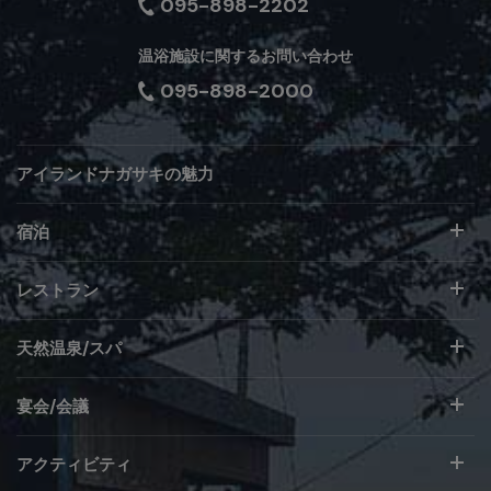
095-898-2202
温浴施設に関するお問い合わせ
095-898-2000
アイランドナガサキの魅力
宿泊
レストラン
天然温泉/スパ
宴会/会議
アクティビティ