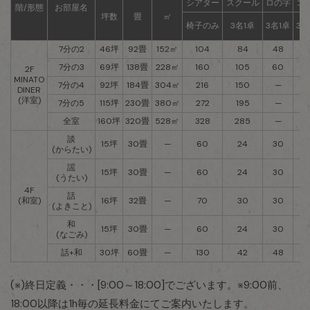
シアター
スクール
ロの字
コ
階/形態
お部屋名
坪数
畳
㎡
椅子のみ
3名1卓
3名1卓
3名
7分の2
46坪
92畳
152㎡
104
84
48
3
7分の3
69坪
138畳
228㎡
160
105
60
4
2F
MINATO
7分の4
92坪
184畳
304㎡
216
150
—
DINER
(洋室)
7分の5
115坪
230畳
380㎡
272
195
—
全室
160坪
320畳
528㎡
328
285
—
談
15坪
30畳
—
60
24
30
2
(からたい)
謡
15坪
30畳
—
60
24
30
2
(うたい)
4F
話
(和室)
16坪
32畳
—
70
30
30
2
(よきこと)
和
15坪
30畳
—
60
24
30
2
(なごみ)
話+和
30坪
60畳
—
130
42
48
4
(※)終日定義・・・[9:00～18:00]でございます。※9:00前、
18:00以降は1h毎の延長料金にてご案内いたします。