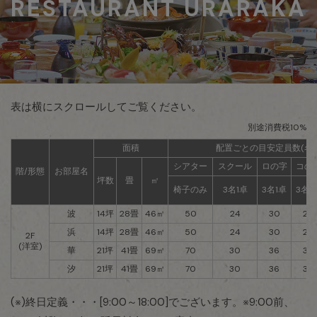
RESTAURANT URARAKA
表は横にスクロールしてご覧ください。
別途消費税10%
面積
配置ごとの目安定員数(名)
シアター
スクール
ロの字
コの
階/形態
お部屋名
坪数
畳
㎡
椅子のみ
3名1卓
3名1卓
3名1
波
14坪
28畳
46㎡
50
24
30
24
浜
14坪
28畳
46㎡
50
24
30
24
2F
(洋室)
華
21坪
41畳
69㎡
70
30
36
30
汐
21坪
41畳
69㎡
70
30
36
30
(※)終日定義・・・[9:00～18:00]でございます。※9:00前、