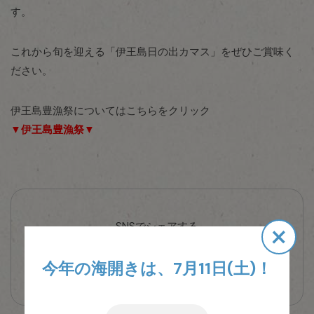
す。
これから旬を迎える「伊王島日の出カマス」をぜひご賞味く
ださい。
伊王島豊漁祭についてはこちらをクリック
▼伊王島豊漁祭▼
×
SNSでシェアする
今年の海開きは、7月11日(土)！