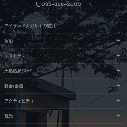
095-898-2000
アイランドナガサキの魅力
宿泊
レストラン
天然温泉/スパ
宴会/会議
アクティビティ
観光