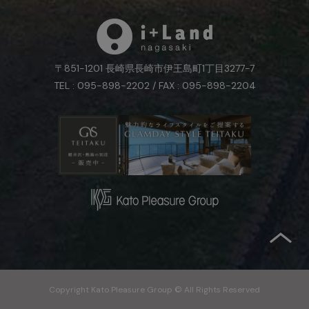
〒851-1201 長崎県長崎市伊王島町1丁目3277-7
TEL : 095-898-2202 / FAX : 095-898-2204
Copyright Kato Pleasure Group © All Rights Reserved