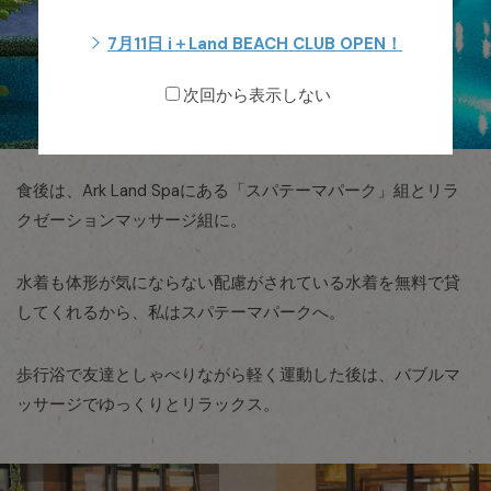
7月11日 i＋Land BEACH CLUB OPEN！
次回から表示しない
食後は、Ark Land Spaにある「スパテーマパーク」組とリラ
クゼーションマッサージ組に。
水着も体形が気にならない配慮がされている水着を無料で貸
してくれるから、私はスパテーマパークへ。
歩行浴で友達としゃべりながら軽く運動した後は、バブルマ
ッサージでゆっくりとリラックス。