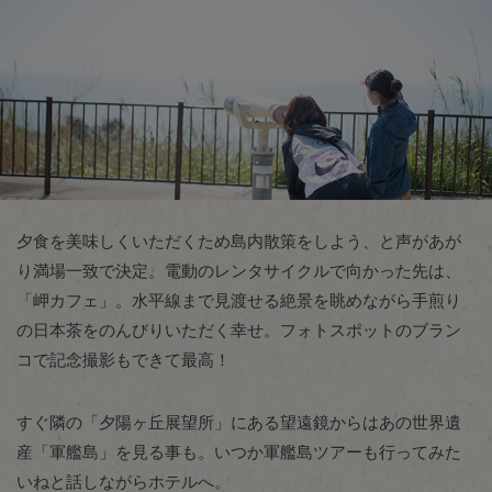
夕食を美味しくいただくため島内散策をしよう、と声があが
り満場一致で決定。電動のレンタサイクルで向かった先は、
「岬カフェ」。水平線まで見渡せる絶景を眺めながら手煎り
の日本茶をのんびりいただく幸せ。フォトスポットのブラン
コで記念撮影もできて最高！
すぐ隣の「夕陽ヶ丘展望所」にある望遠鏡からはあの世界遺
産「軍艦島」を見る事も。いつか軍艦島ツアーも行ってみた
いねと話しながらホテルへ。