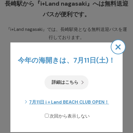
長崎駅から『i+Land nagasaki』へは
無料送迎
バスが便利です。
『i+Land nagasaki』では、長崎駅発となる無料送迎バスを運
行しております。
×
予約制（当日のご予約も可）となっております。
乗り場と時刻表をご確認の上、ご利用ください。
今年の海開きは、7月11日(土)！
無料送迎バス予約
詳細はこちら
長崎駅 無料送迎バス乗り場・時刻表
7月11日 i＋Land BEACH CLUB OPEN！
長崎駅 無料送迎バス乗り場
（GoogleMap）
次回から表示しない