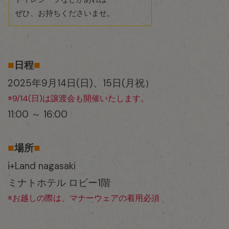
ぜひ、お持ちくださいませ。
■
■
日程
2025年9月14日(日)、15日(月祝）
※9/14(日)は譲渡会も開催いたします。
11:00 ～ 16:00
■
■
場所
i+Land nagasaki
ミナトホテル ロビー1階
※お越しの際は、マナーウェアの着用必須