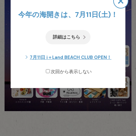
×
今年の海開きは、7月11日(土)！
詳細はこちら
7月11日 i＋Land BEACH CLUB OPEN！
次回から表示しない