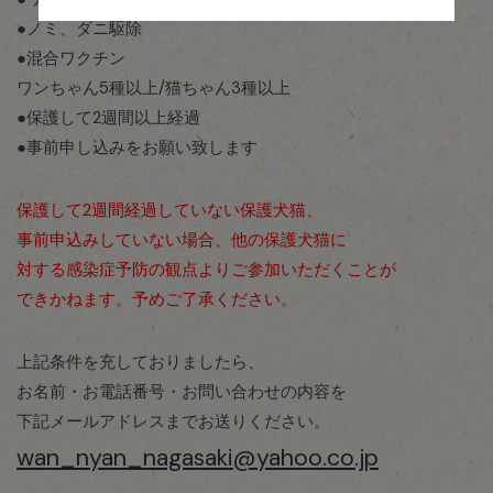
●ノミ、ダニ駆除
●混合ワクチン
ワンちゃん5種以上/猫ちゃん3種以上
●保護して2週間以上経過
●事前申し込みをお願い致します
保護して2週間経過していない保護犬猫、
事前申込みしていない場合、他の保護犬猫に
対する感染症予防の観点よりご参加いただくことが
できかねます。予めご了承ください。
上記条件を充しておりましたら、
お名前・お電話番号・お問い合わせの内容を
下記メールアドレスまでお送りください。
wan_nyan_nagasaki@yahoo.co.jp