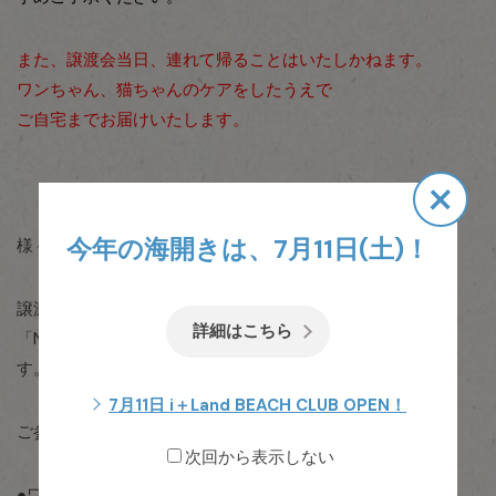
また、譲渡会当日、連れて帰ることはいたしかねます。
ワンちゃん、猫ちゃんのケアをしたうえで
ご自宅までお届けいたします。
×
今年の海開きは、7月11日(土)！
様々な動物保護団体の方との共同で開催いたします。
譲渡会に参加をご希望の動物保護をされている方
詳細はこちら
「NPO法人 わんにゃん会」よりご連絡をさせていただきま
す。
7月11日 i＋Land BEACH CLUB OPEN！
ご参加については、下記5点が必須条件となります。
次回から表示しない
●ワンちゃん、猫ちゃんの検便