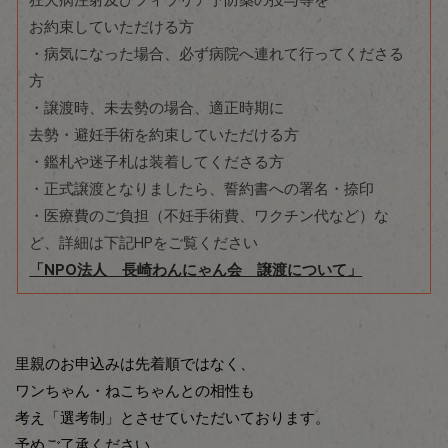
狂犬病注射及びフィラリア予防薬の投与等を
お約束していただける方
・病気になった場合、必ず病院へ連れて行ってくださる
方
・譲渡時、未去勢の場合、適正時期に
去勢・避妊手術を約束していただける方
・鑑札や迷子札は装着してくださる方
・正式譲渡となりましたら、誓約書への署名・捺印
・医療費のご負担（不妊手術費、ワクチン代など）な
ど、詳細は下記HPをご覧ください
「NPO法人 長崎わんにゃん会 譲渡について」
里親のお申込みは先着順ではなく、
ワンちゃん・ねこちゃんとの相性も
考え「選考制」とさせていただいております。
予めご了承ください。